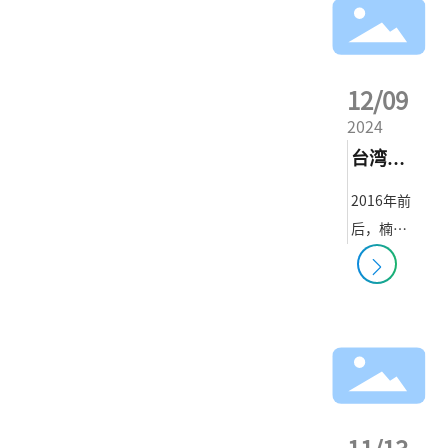
产品VR
联系我们
12/09
2024
台湾
GTI展
2016年前
后，楠楠
会
游乐同步
布局国内
外渠道市
场，参加
了包括
IAAPA,
GTI等10