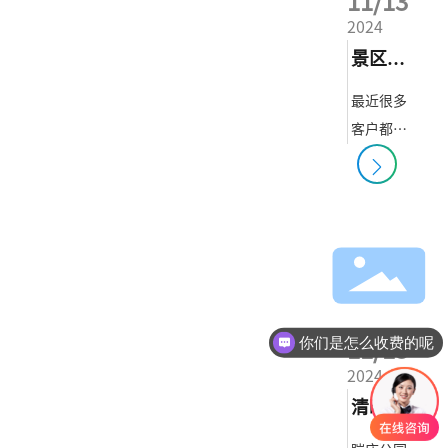
11/13
余场展
2024
会。
景区适
合哪些
最近很多
客户都在
游乐设
询问，景
施
区里适合
放什么游
乐设施，
可以让家
长带小朋
友来玩
你们是怎么收费的呢
11/13
的，增加
现在有优惠活动吗
2024
景区项目
清晰的
的同时。
游乐设施
定位让