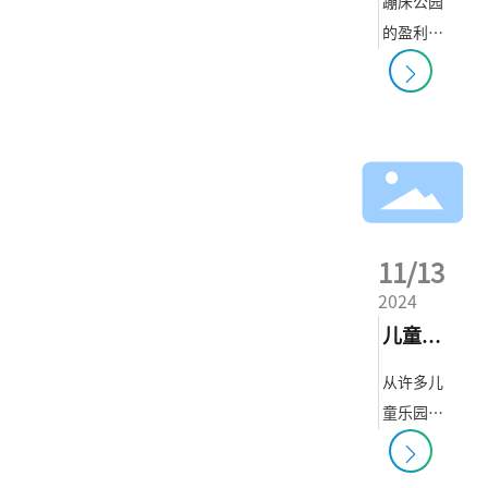
蹦床公园
要契合景
的盈利是
自己更
区主题，
非常可观
快的寻
有安全性
的,但是也
能上，我
找到致
正因为如
们需要格
富之路
此,蹦床公
外的把
园在国内
关，毕助
可谓是遍
于提升景
地开花。
区整体形
11/13
如果不彻
象。趣味
2024
底解决蹦
性要强，
儿童游
床公园的
不然小朋
同质化经
乐场如
从许多儿
友玩个几
营和来自
童乐园品
何选择
分钟就走
周边蹦床
牌的经营
掉了，不
店铺 ?
公园的竞
状况来
仅不能增